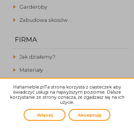
Garderoby
Zabudowa skosów
FIRMA
Jak działamy?
Materiały
Realizacje
Hahameble.plTa strona korzysta z ciasteczek aby
świadczyć usługi na najwyższym poziomie. Dalsze
O firmie
korzystanie ze strony oznacza, że zgadzasz się na ich
użycie.
Więcej
Akceptuję
(C) 2026
Hahameble.pl