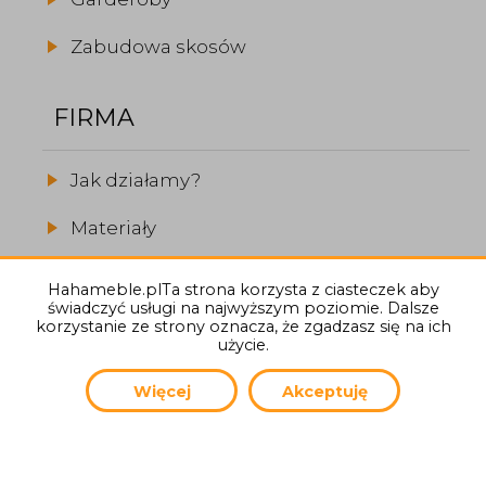
Zabudowa skosów
FIRMA
Jak działamy?
Materiały
Realizacje
Hahameble.plTa strona korzysta z ciasteczek aby
świadczyć usługi na najwyższym poziomie. Dalsze
O firmie
korzystanie ze strony oznacza, że zgadzasz się na ich
użycie.
Więcej
Akceptuję
(C) 2026
Hahameble.pl
Autor strony:
General Informatics