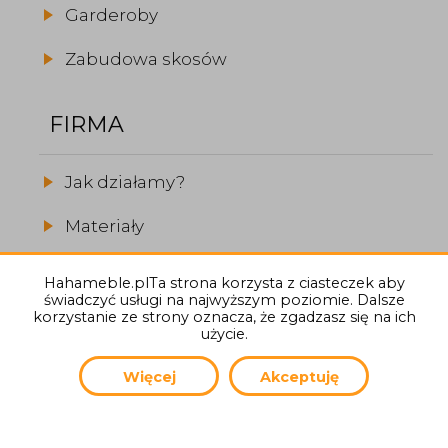
Garderoby
Zabudowa skosów
FIRMA
Jak działamy?
Materiały
Realizacje
Hahameble.plTa strona korzysta z ciasteczek aby
świadczyć usługi na najwyższym poziomie. Dalsze
O firmie
korzystanie ze strony oznacza, że zgadzasz się na ich
użycie.
Więcej
Akceptuję
(C) 2026
Hahameble.pl
Autor strony:
General Informatics